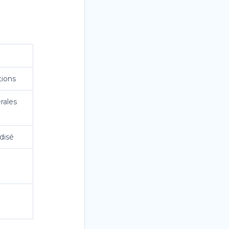
tions
rales
disé