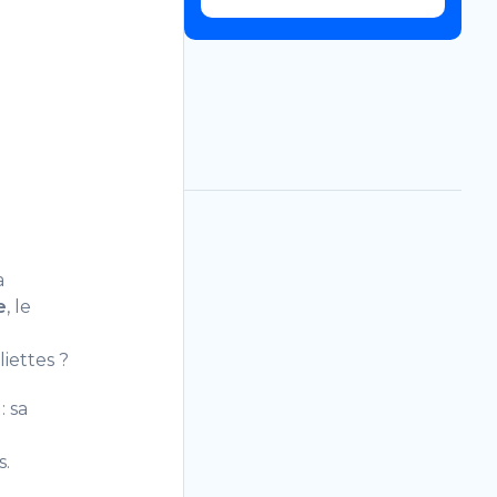
a
e
, le
iettes ?
: sa
s.