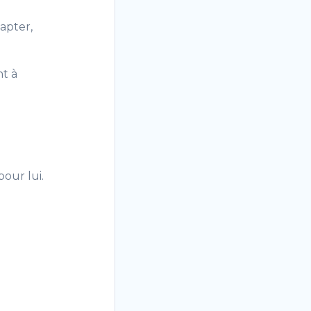
capter,
nt à
pour lui.