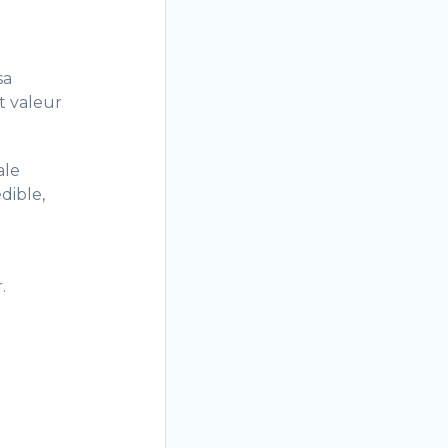
sa
t valeur
ale
dible,
.