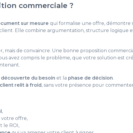
ition commerciale ?
cument sur mesure
qui formalise une offre, démontre 
du client. Elle combine argumentation, structure logique e
mer, mais de convaincre. Une bonne proposition commerci
ous avez compris le problème, que votre solution est cré
intenant.
 découverte du besoin
et la
phase de décision
.
ient relit à froid
, sans votre présence pour commenter
l
,
votre offre,
t le ROI,
iance
qui va amener votre client à signer.