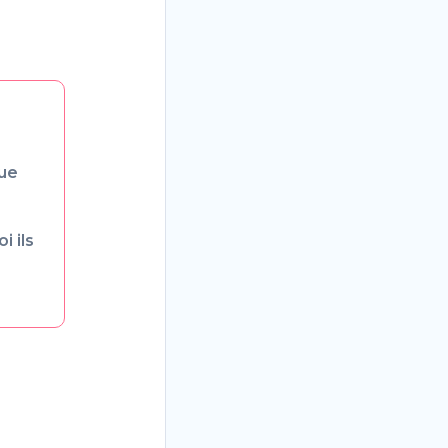
que
 ils