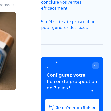
conclure vos ventes
06/10/2025
efficacement
5 méthodes de prospection
pour générer des leads
Configurez votre
fichier de prospection
en 3 clics !
Je crée mon fichier