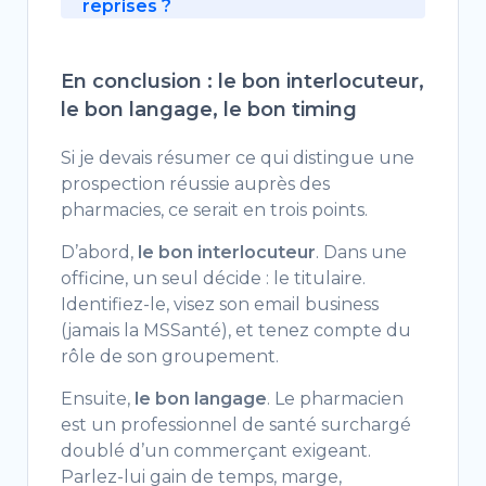
reprises ?
relève du régime d’opt-out en
nominatif vous fait gagner un
confondre avec le 47.74Z (matériel
Les reprises d’officine
B2B (intérêt légitime), dès lors
temps précieux. Sur place,
médical et orthopédique) ou le
(changement de titulaire) sont
que l’offre est en lien avec son
demandez à parler « au titulaire »
47.75Z (parfumerie et produits de
En conclusion : le bon interlocuteur,
des signaux d’achat majeurs : le
activité. Point essentiel : visez
(et non « au responsable » ou « au
beauté).
le bon langage, le bon timing
nouveau pharmacien réorganise
l’email business du titulaire, jamais
pharmacien », trop vagues). Il est
souvent ses fournisseurs, outils et
son adresse MSSanté (réservée
généralement disponible dans le
Si je devais résumer ce qui distingue une
agencement. Pour les identifier,
aux échanges médicaux
back-office en milieu d’après-midi.
prospection réussie auprès des
on s’appuie sur les
sécurisés). La loi du 11 août 2026
pharmacies, ce serait en trois points.
immatriculations et modifications
qui impose l’opt-in ne concerne
au registre du commerce et la
que la prospection vers les
D’abord,
le bon interlocuteur
. Dans une
base SIRENE. Un fichier mis à jour
particuliers, pas le B2B.
officine, un seul décide : le titulaire.
quotidiennement (comme le
Identifiez-le, visez son email business
nôtre) intègre ces changements
(jamais la MSSanté), et tenez compte du
récents, ce qui permet de cibler
rôle de son groupement.
en priorité les officines en phase
de réorganisation.
Ensuite,
le bon langage
. Le pharmacien
est un professionnel de santé surchargé
doublé d’un commerçant exigeant.
Parlez-lui gain de temps, marge,