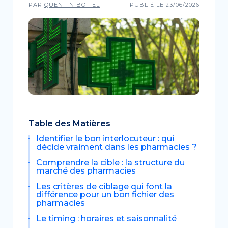
PAR
QUENTIN BOITEL
PUBLIÉ LE 23/06/2026
Table des Matières
Identifier le bon interlocuteur :
qui
décide vraiment dans les pharmacies ?
Comprendre la cible : la structure du
marché des pharmacies
Les critères de ciblage qui font la
différence pour un bon fichier des
pharmacies
Le timing : horaires et saisonnalité